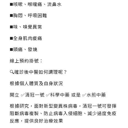
◼️咳嗽、喉嚨痛、流鼻水
◼️胸悶、呼吸困難
◼️味、嗅覺異常
◼️全身肌肉痠痛
◼️頭痛、發燒
線上預約掛號：
🔍確診後中醫如何調理呢？
根據個人體質及自身狀況
開立 ✅清冠一號 ✅科學中藥 或是 ✅水煎中藥
根據研究，面對新型變異株病毒，清冠一號可發揮
阻斷病毒複製、防止病毒入侵細胞、減少過度免疫
反應，提供良好治療效果